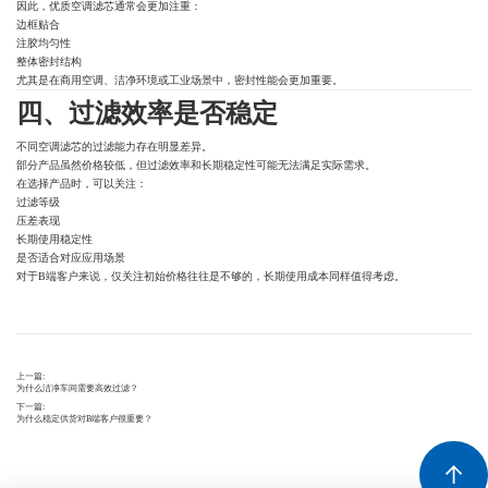
因此，优质空调滤芯通常会更加注重：
边框贴合
注胶均匀性
整体密封结构
尤其是在商用空调、洁净环境或工业场景中，密封性能会更加重要。
四、过滤效率是否稳定
不同空调滤芯的过滤能力存在明显差异。
部分产品虽然价格较低，但过滤效率和长期稳定性可能无法满足实际需求。
在选择产品时，可以关注：
过滤等级
压差表现
长期使用稳定性
是否适合对应应用场景
对于B端客户来说，仅关注初始价格往往是不够的，长期使用成本同样值得考虑。
上一篇:
为什么洁净车间需要高效过滤？
下一篇:
为什么稳定供货对B端客户很重要？