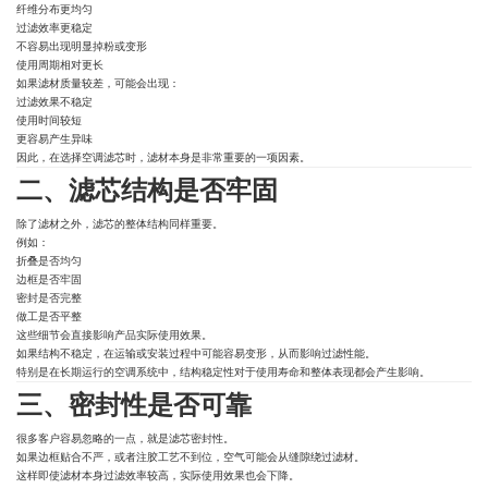
纤维分布更均匀
过滤效率更稳定
不容易出现明显掉粉或变形
使用周期相对更长
如果滤材质量较差，可能会出现：
过滤效果不稳定
使用时间较短
更容易产生异味
因此，在选择空调滤芯时，滤材本身是非常重要的一项因素。
二、滤芯结构是否牢固
除了滤材之外，滤芯的整体结构同样重要。
例如：
折叠是否均匀
边框是否牢固
密封是否完整
做工是否平整
这些细节会直接影响产品实际使用效果。
如果结构不稳定，在运输或安装过程中可能容易变形，从而影响过滤性能。
特别是在长期运行的空调系统中，结构稳定性对于使用寿命和整体表现都会产生影响。
三、密封性是否可靠
很多客户容易忽略的一点，就是滤芯密封性。
如果边框贴合不严，或者注胶工艺不到位，空气可能会从缝隙绕过滤材。
这样即使滤材本身过滤效率较高，实际使用效果也会下降。