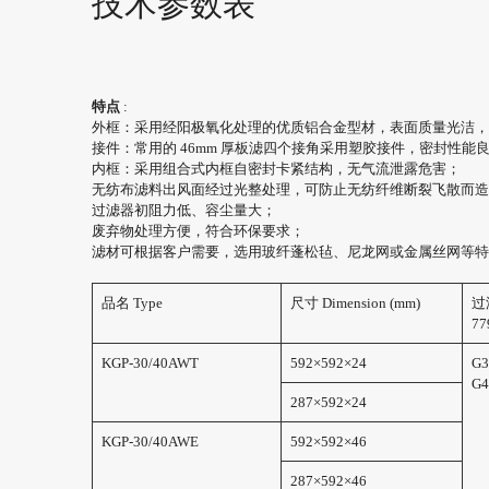
技术参数表
特点
:
外框：采用经阳极氧化处理的优质铝合金型材，表面质量光洁，
接件：常用的 46mm 厚板滤四个接角采用塑胶接件，密封性能
内框：采用组合式内框自密封卡紧结构，无气流泄露危害；
无纺布滤料出风面经过光整处理，可防止无纺纤维断裂飞散而造
过滤器初阻力低、容尘量大；
废弃物处理方便，符合环保要求；
滤材可根据客户需要，选用玻纤蓬松毡、尼龙网或金属丝网等特
品名 Type
尺寸 Dimension (mm)
过滤
7
KGP-30/40AWT
592×592×24
G
G
287×592×24
KGP-30/40AWE
592×592×46
287×592×46