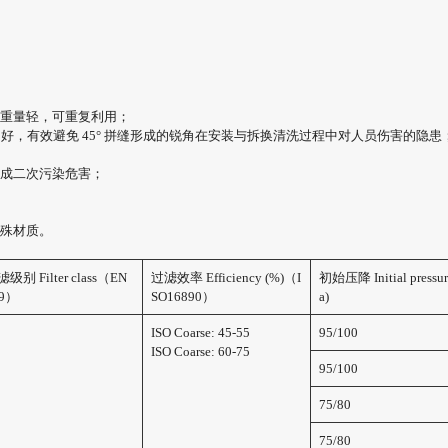
重量轻，可重复利用；
良好，有效避免 45° 拼缝形成的锐角在安装与拆换清洗过程中对人员伤害的隐患
成二次污染危害；
殊材质。
级别 Filter class（EN
过滤效率 Efficiency (%)（I
初始压降 Initial pressur
79）
SO16890）
a)
3
ISO Coarse: 45-55
95/100
4
ISO Coarse: 60-75
95/100
75/80
75/80